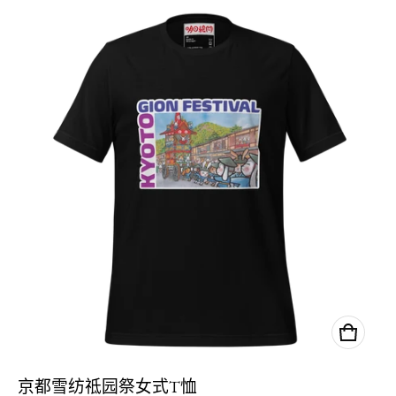
京都雪纺祗园祭女式T恤