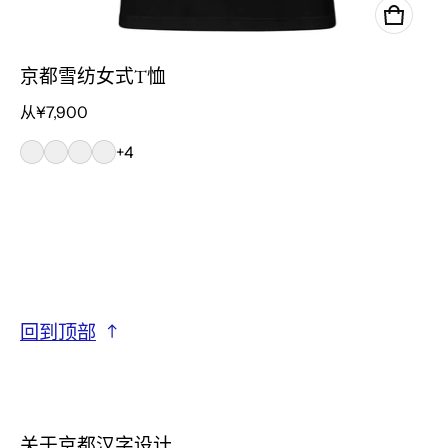
京都雪纺女式T恤
正常价格
从¥7,900
+4
回到顶部
关于京都汉字设计