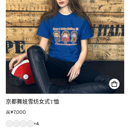
京都舞妓雪纺女式T恤
正常价格
从¥7,000
+4